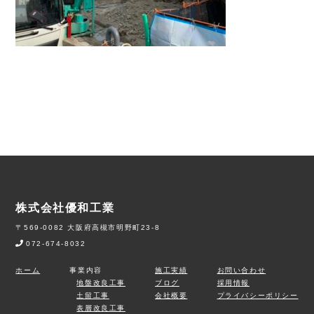
株式会社優和工業
〒569-0082 大阪府高槻市明野町23-8
072-674-8032
ホーム
事業内容
施工実績
お問い合わせ
地盤改良工事
ブログ
採用情報
土留工事
会社概要
プライバシーポリシー
表層改良工事