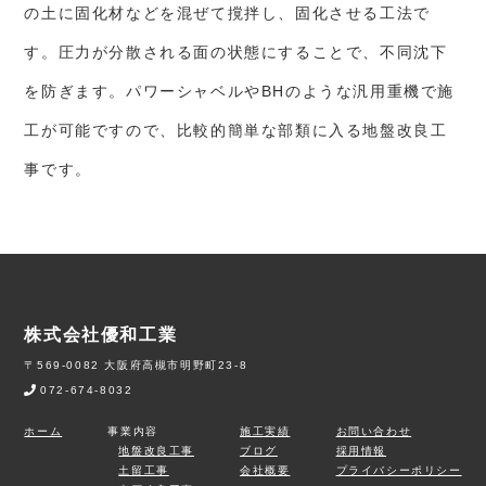
の土に固化材などを混ぜて撹拌し、固化させる工法で
す。圧力が分散される面の状態にすることで、不同沈下
を防ぎます。パワーシャベルやBHのような汎用重機で施
工が可能ですので、比較的簡単な部類に入る地盤改良工
事です。
株式会社優和工業
〒569-0082 大阪府高槻市明野町23-8
072-674-8032
ホーム
事業内容
施工実績
お問い合わせ
地盤改良工事
ブログ
採用情報
土留工事
会社概要
プライバシーポリシー