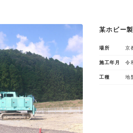
某ホビー製
場所
京
施工年月
令
工種
地