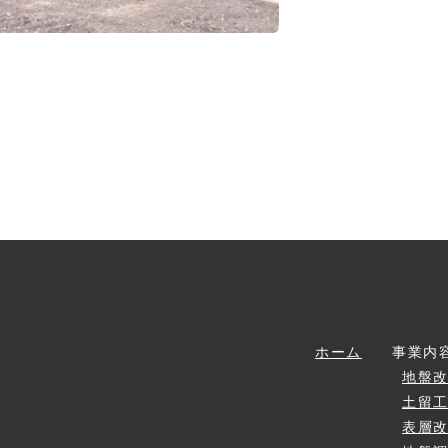
ホーム
事業内
地盤
土留
表層